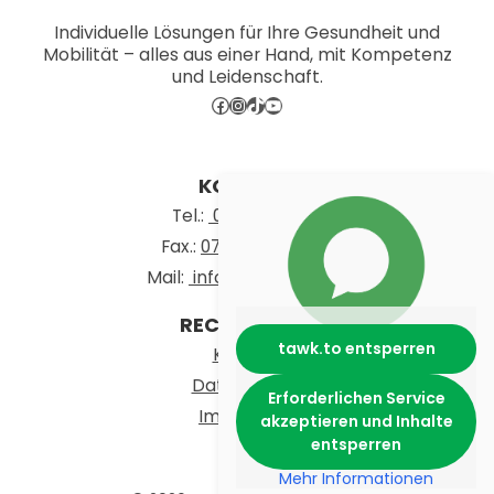
Individuelle Lösungen für Ihre Gesundheit und
Mobilität – alles aus einer Hand, mit Kompetenz
und Leidenschaft.
Facebook
Instagram
TikTok
YouTube
KONTAKT
Tel.:
07131 724460
Fax.:
07131 72 44 6-10
Mail:
info@schmieg.org
RECHTLICHES
tawk.to entsperren
Kontakt
Datenschutz
Erforderlichen Service
Impressum
akzeptieren und Inhalte
entsperren
Mehr Informationen