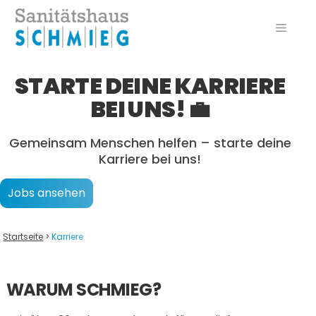
Zum
Inhalt
Menü
springen
STARTE DEINE KARRIERE
BEI UNS! 💼
Gemeinsam Menschen helfen – starte deine
Karriere bei uns!
Jobs ansehen
Startseite
>
Karriere
WARUM SCHMIEG?