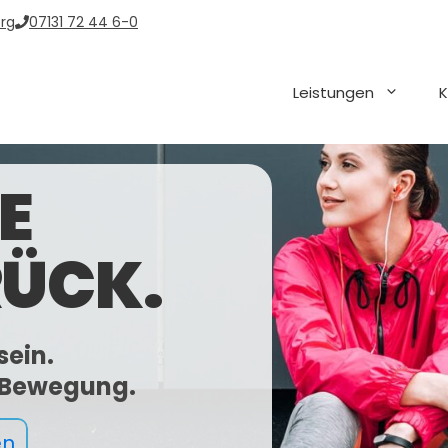
rg
07131 72 44 6-0
Leistungen
K
E
RÜCK.
sein.
n Bewegung.
en