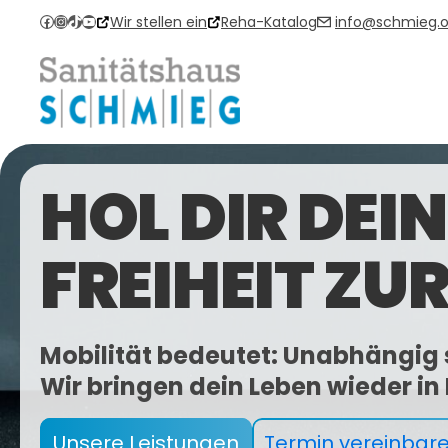
Zum
Facebook
Instagram
TikTok
YouTube
Wir stellen ein
Reha-Katalog
info@schmieg.o
Inhalt
springen
HOL DIR DEIN
FREIHEIT ZU
Mobilität bedeutet: Unabhängig 
Wir bringen dein Leben wieder i
Unsere Leistungen
Termin vereinbar