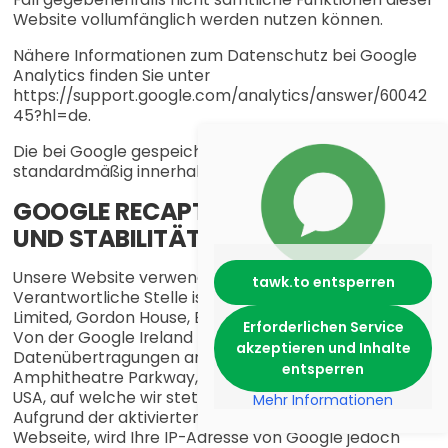
Website vollumfänglich werden nutzen können.
Nähere Informationen zum Datenschutz bei Google
Analytics finden Sie unter
https://support.google.com/analytics/answer/60042
45?hl=de.
Die bei Google gespeicherten Daten werden
standardmäßig innerhalb von 14 Monaten gelöscht.
GOOGLE RECAPTCHA (SICHERHEIT
UND STABILITÄT)
Unsere Website verwendet Google ReCaptcha.
tawk.to entsperren
Verantwortliche Stelle ist dabei die Google Ireland
Limited, Gordon House, Barrow Street, Dublin 4, Irland.
Erforderlichen Service
Von der Google Ireland kommt es zu
akzeptieren und Inhalte
Datenübertragungen an die Google LLC, 1600
entsperren
Amphitheatre Parkway, Mountain View, CA 94043,
USA, auf welche wir stets aufmerksam machen.
Mehr Informationen
Aufgrund der aktivierten IP-Anonymisierung auf dieser
Webseite, wird Ihre IP-Adresse von Google jedoch