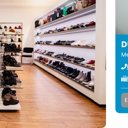
D
Me
E