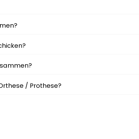
mmen?
chicken?
 zusammen?
 Orthese / Prothese?