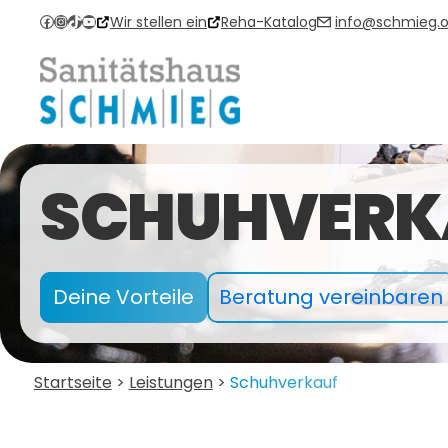
Zum
Facebook
Instagram
TikTok
YouTube
Wir stellen ein
Reha-Katalog
info@schmieg.o
Inhalt
springen
SCHUHVERK
Deine Vorteile
Beratung vereinbaren
Startseite
>
Leistungen
>
Schuhverkauf