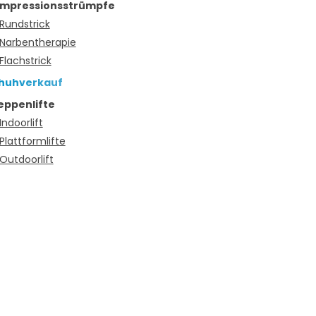
mpressionsstrümpfe
Rundstrick
Narbentherapie
Flachstrick
huhverkauf
eppenlifte
Indoorlift
Plattformlifte
Outdoorlift