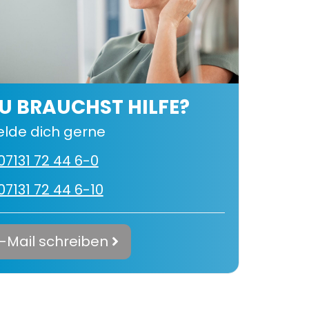
U BRAUCHST HILFE?
lde dich gerne
07131 72 44 6-0
07131 72 44 6-10
-Mail schreiben