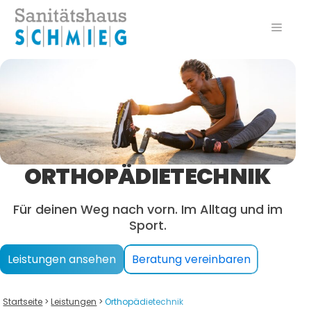
Zum
Inhalt
Menü
springen
ORTHOPÄDIETECHNIK
Für deinen Weg nach vorn. Im Alltag und im
Sport.
Leistungen ansehen
Beratung vereinbaren
Startseite
>
Leistungen
>
Orthopädietechnik